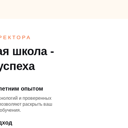
РЕКТОРА
я школа -
успеха
-летним опытом
хнологий и проверенных
 позволяют раскрыть ваш
обучения.
дход