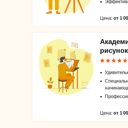
Эффектив
Цена:
от 1 0
Академ
рисуно
Удивитель
Специальн
начинающ
Професси
Цена:
от 1 0