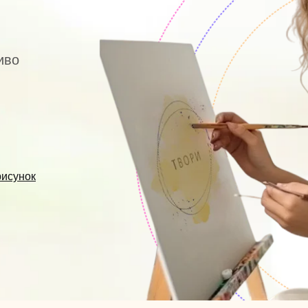
иво
рисунок