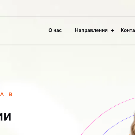
О нас
Направления
Конт
А В
ии