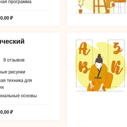
ная программа
00,00 ₽
ический
к
8 отзывов
ные рисунки
ая техника для
их
ональные основы
00,00 ₽